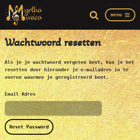
menu
Ga
Home
/
Mijn Myrtha
/
Wachtwoord resetten
naar
de
Wachtwoord resetten
inhoud
Als je je wachtwoord vergeten bent, kun je het
resetten door hieronder je e-mailadres in te
voeren waarmee je geregistreerd bent.
Email Adres