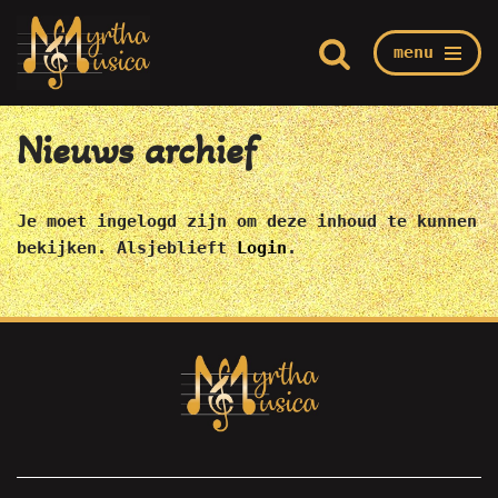
menu
Ga
Home
/
Mijn Myrtha
/
Nieuws archief
naar
de
Nieuws archief
inhoud
Je moet ingelogd zijn om deze inhoud te kunnen
bekijken. Alsjeblieft
Login
.