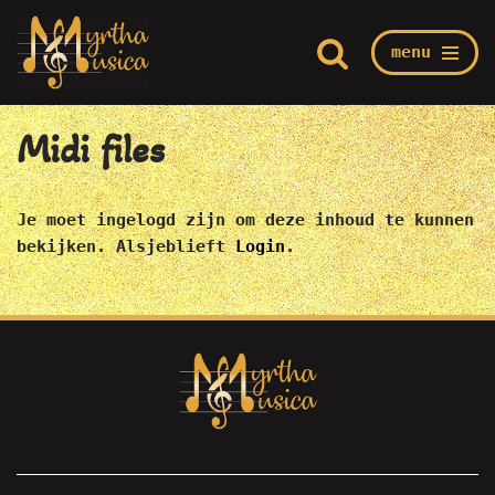
menu
Ga
Home
/
Mijn Myrtha
/
Muziek
/
Midi files
naar
de
Midi files
inhoud
Je moet ingelogd zijn om deze inhoud te kunnen
bekijken. Alsjeblieft
Login
.