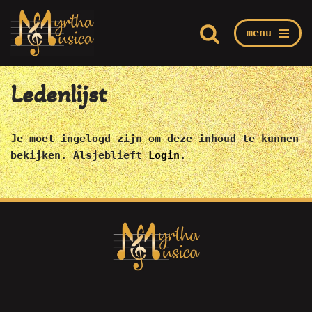
menu
Ga
Home
/
Mijn Myrtha
/
Administratie
/
Ledenlijst
naar
de
Ledenlijst
inhoud
Je moet ingelogd zijn om deze inhoud te kunnen
bekijken. Alsjeblieft
Login
.