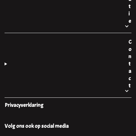
t
i
e
C
o
n
t
a
c
t
Privacyverklaring
Volg ons ook op social media