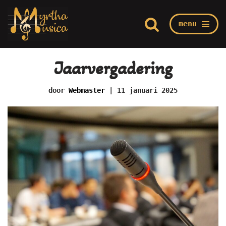
menu
Ga
Home
/
Evenementen
/
Jaarvergadering
naar
de
Jaarvergadering
inhoud
door
Webmaster
11 januari 2025