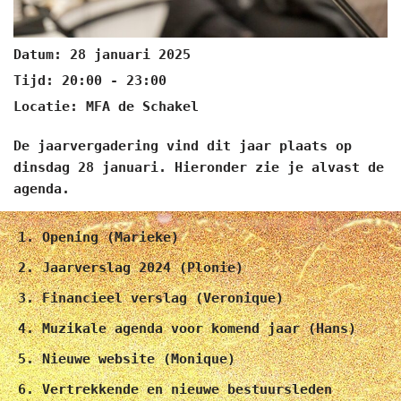
Datum:
28 januari 2025
Tijd:
20:00 - 23:00
Locatie:
MFA de Schakel
De jaarvergadering vind dit jaar plaats op
dinsdag 28 januari. Hieronder zie je alvast de
agenda.
Opening (Marieke)
Jaarverslag 2024 (Plonie)
Financieel verslag (Veronique)
Muzikale agenda voor komend jaar (Hans)
Nieuwe website (Monique)
Vertrekkende en nieuwe bestuursleden